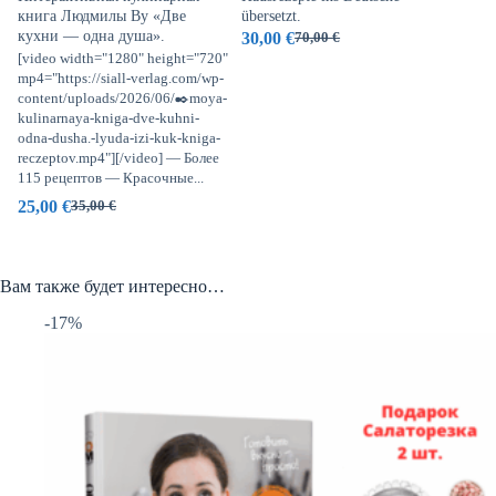
книга Людмилы Ву «Две
übersetzt.
кухни — одна душа».
30,00
€
70,00
€
[video width="1280" height="720"
mp4="https://siall-verlag.com/wp-
content/uploads/2026/06/✒️moya-
АКЦ
kulinarnaya-kniga-dve-kuhni-
дву
odna-dusha.-lyuda-izi-kuk-kniga-
50,
reczeptov.mp4"][/video] — Более
115 рецептов — Красочные...
25,00
€
35,00
€
Вам также будет интересно…
-17%