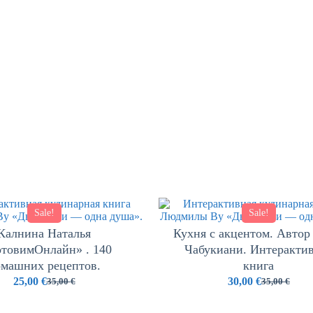
Sale!
Sale!
Калнина Наталья
Кухня с акцентом. Автор
отовимОнлайн» . 140
Чабукиани. Интеракти
омашних рецептов.
книга
25,00
€
30,00
€
35,00
€
35,00
€