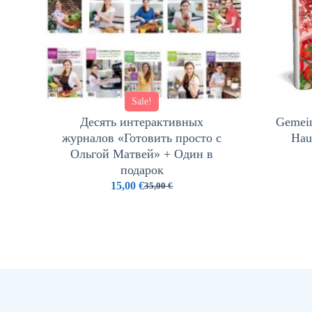
Sale!
Десять интерактивных
Gemein
журналов «Готовить просто с
Hau
Ольгой Матвей» + Один в
подарок
15,00
€
35,00
€