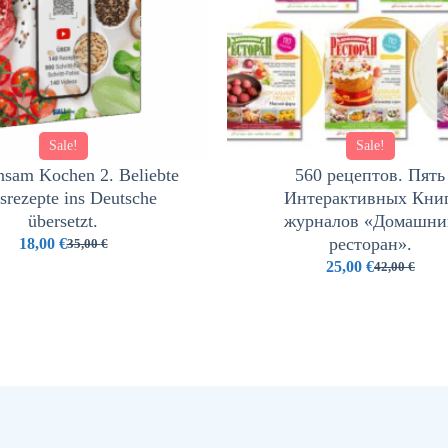
Sale!
Sale!
sam Kochen 2. Beliebte
560 рецептов. Пять
srezepte ins Deutsche
Интерактивных Книг
übersetzt.
журналов «Домашни
ресторан».
18,00
€
35,00
€
25,00
€
42,00
€