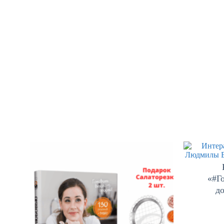
«#Г
д