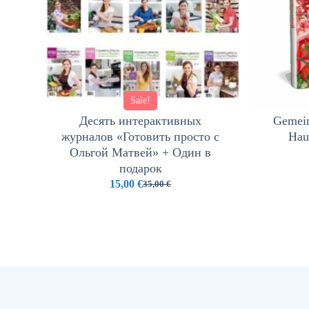
Sale!
Десять интерактивных
Gemein
журналов «Готовить просто с
Hau
Ольгой Матвей» + Один в
подарок
15,00
€
35,00
€