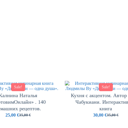
Sale!
Sale!
Калнина Наталья
Кухня с акцентом. Автор
отовимОнлайн» . 140
Чабукиани. Интеракти
омашних рецептов.
книга
25,00
€
30,00
€
35,00
€
35,00
€