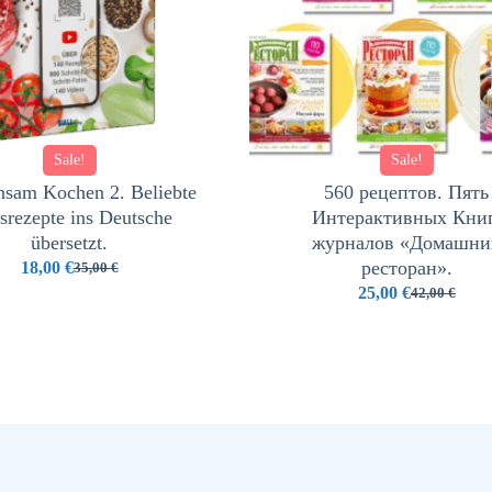
Sale!
Sale!
sam Kochen 2. Beliebte
560 рецептов. Пять
srezepte ins Deutsche
Интерактивных Книг
übersetzt.
журналов «Домашни
ресторан».
18,00
€
35,00
€
25,00
€
42,00
€