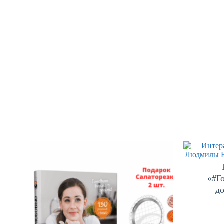
«#Г
д